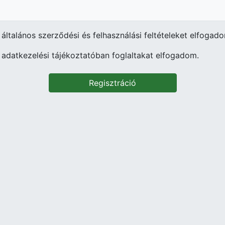
 általános szerződési és felhasználási feltételeket elfogad
 adatkezelési tájékoztatóban foglaltakat elfogadom.
Regisztráció
TOBI Ügyfélszolgálat
S
Budapest, XI. kerület, Kelenföld vasútállomás
metróállomás aluljáró szint, őrmezői kijárati BKK