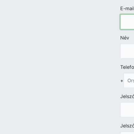
E-mai
Név
Telef
+
Jelsz
Jelsz