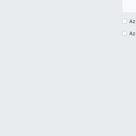
Az
Az
Budapest Közút
Zártkörűen Működő Részvénytársaság
Cégjegyzékszám: 01-10-047164