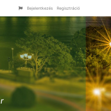
Bejelentkezés
Regisztráció
r