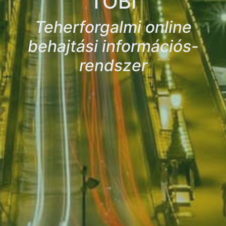
TOBI
Teherforgalmi online
behajtási információs-
rendszer