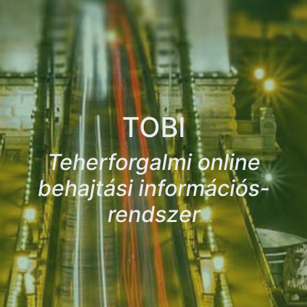
TOBI
Teherforgalmi online
behajtási információs-
rendszer