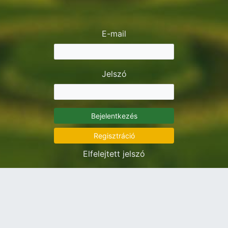
E-mail
Jelszó
Bejelentkezés
Regisztráció
Elfelejtett jelszó
Új rendszert bemutató videók